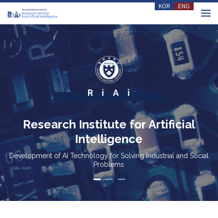
KOR
ENG
Skip to menu
RiAi
R
esearch
I
nstitute for
A
rtificial
I
ntelligence
Development of AI Technology for Solving Industrial and Social
Problems